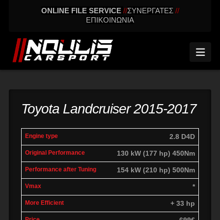
ONLINE FILE SERVICE
//
ΣΥΝΕΡΓΑΤΕΣ
//
ΕΠΙΚΟΙΝΩΝΙΑ
Nav
Toyota Landcruiser 2015-2017
engine
Original
Performance
2.8 D4D
More
Vmax
type
performance
after tuning
effic
130 kW (177 hp) 450Nm
154 kW (210 hp) 500Nm
*
+ 33 hp
699€