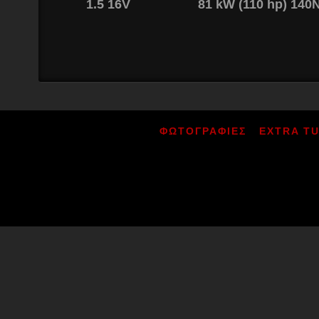
1.5 16V
81 kW (110 hp) 14
ΦΩΤΟΓΡΑΦΙΕΣ
EXTRA T