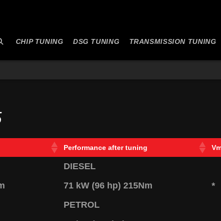
CHIP TUNING
DSG TUNING
TRANSMISSION TUNING
5
Performance after tuning
Vm
DIESEL
Nm
71 kW (96 hp) 215Nm
*
PETROL