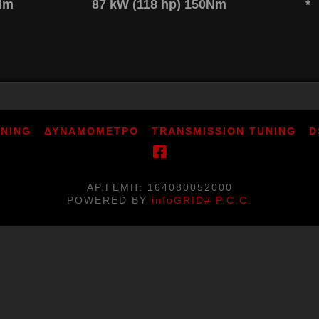
0Nm
87 kW (118 hp) 150Nm
*
UNING
ΔΥΝΑΜΟΜΕΤΡΟ
TRANSMISSION TUNING
D
ΑΡ.ΓΕΜΗ: 164080052000
POWERED BY
infoGRID# P.C.C.