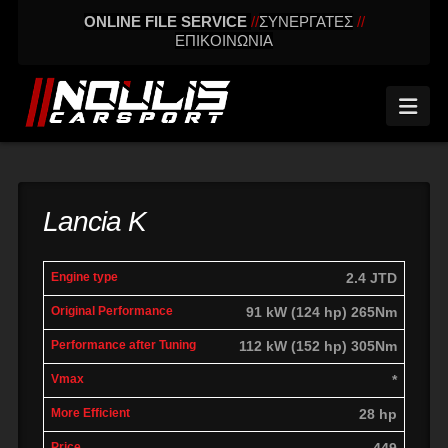
ONLINE FILE SERVICE
//
ΣΥΝΕΡΓΑΤΕΣ
//
ΕΠΙΚΟΙΝΩΝΙΑ
Nav
Lancia K
engine
Original
Performance
2.4 JTD
More
Vmax
type
performance
after tuning
effic
91 kW (124 hp) 265Nm
112 kW (152 hp) 305Nm
*
28 hp
449