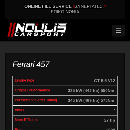
ONLINE FILE SERVICE
//
ΣΥΝΕΡΓΑΤΕΣ
//
ΕΠΙΚΟΙΝΩΝΙΑ
Nav
Ferrari 457
engine
Original
Performance
GT 5.5 V12
More
Vmax
type
performance
after tuning
effic
325 kW (442 hp) 550Nm
345 kW (469 hp) 575Nm
*
27 hp
1099