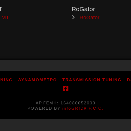
T
RoGator
MT
RoGator
UNING
ΔΥΝΑΜΟΜΕΤΡΟ
TRANSMISSION TUNING
D
ΑΡ.ΓΕΜΗ: 164080052000
POWERED BY
infoGRID# P.C.C.