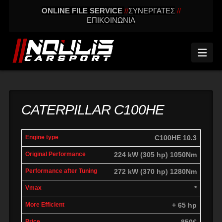
ONLINE FILE SERVICE
//
ΣΥΝΕΡΓΑΤΕΣ
//
ΕΠΙΚΟΙΝΩΝΙΑ
Nav
CATERPILLAR C100HE
Power
Power
C100HE 10.3
Engine
Vmax
Difference
P
Original
with
224 kW (305 hp) 1050Nm
Tuning
272 kW (370 hp) 1280Nm
*
+ 65 hp
850€