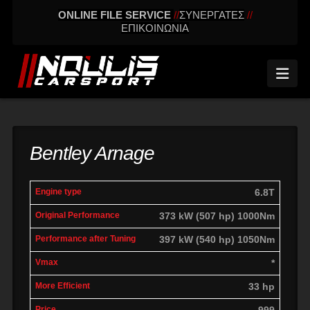
ONLINE FILE SERVICE
//
ΣΥΝΕΡΓΑΤΕΣ
//
ΕΠΙΚΟΙΝΩΝΙΑ
Nav
Bentley Arnage
engine
Original
Performance
6.8T
More
Vmax
type
performance
after tuning
effic
373 kW (507 hp) 1000Nm
397 kW (540 hp) 1050Nm
*
33 hp
999