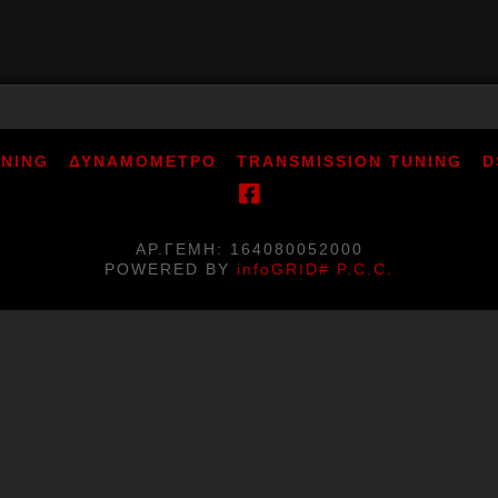
UNING
ΔΥΝΑΜΟΜΕΤΡΟ
TRANSMISSION TUNING
D
ΑΡ.ΓΕΜΗ: 164080052000
POWERED BY
infoGRID# P.C.C.